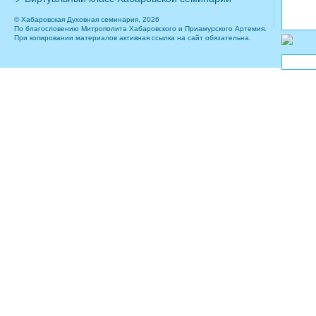
© Хабаровская Духовная семинария, 2026
По благословению Митрополита Хабаровского и Приамурского Артемия.
При копировании материалов активная ссылка на сайт обязательна.