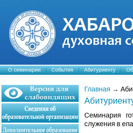
О семинарии
События
Абитуриенту
Об
Главная
→
Аби
Абитуриент
Семинария го
служения в епа