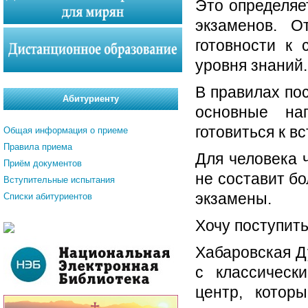
Это определяе
экзаменов. О
готовности к
уровня знаний.
В правилах по
Абитуриенту
основные на
готовиться к 
Общая информация о приеме
Правила приема
Для человека 
Приём документов
не составит б
Вступительные испытания
экзамены.
Списки абитуриентов
Хочу поступить
Хабаровская Д
с классическ
центр, котор