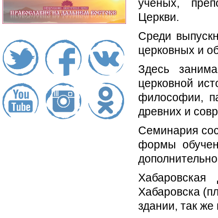
ученых, преп
Церкви.
Среди выпуск
церковных и о
Здесь занима
церковной исто
философии, па
древних и сов
Семинария сос
формы обучени
дополнительно
Хабаровская
Хабаровска (п
здании, так же