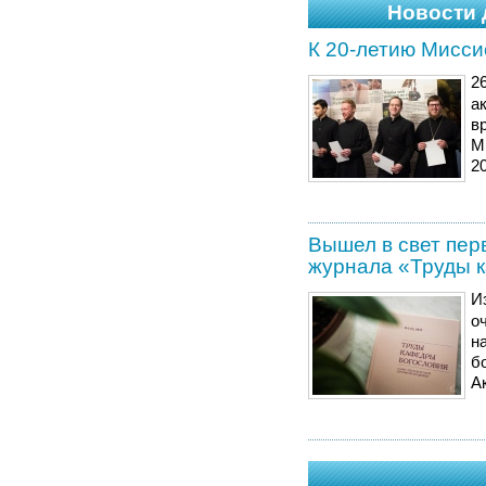
Новости 
К 20-летию Мисси
2
а
в
М
2
Вышел в свет пер
журнала «Труды 
И
о
н
б
А