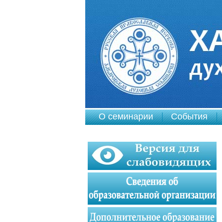
О семинарии
События